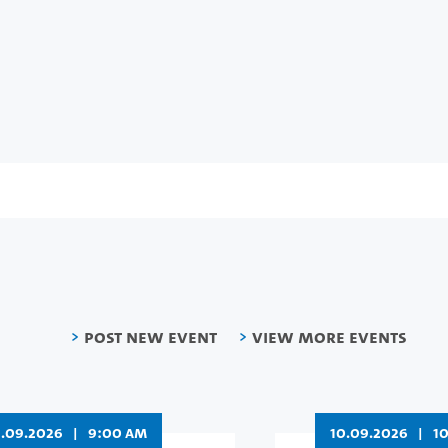
Post new event
View more events
11.09.2026
|
9:00 AM
10.09.2026
|
1