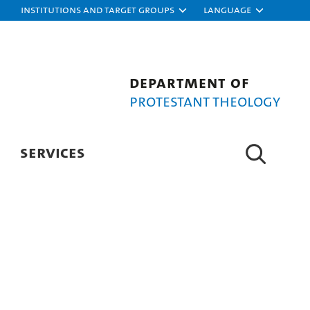
Institutions and target groups
Language
Department of
Protestant Theology
SERVICES
Photo: UHH/Röttger