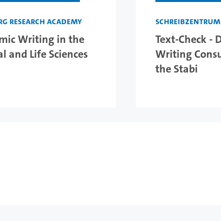
g Research Academy
Schreibzentrum
ic Writing in the
Text-Check - 
l and Life Sciences
Writing Consu
the Stabi