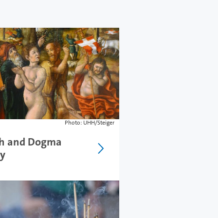
Photo: UHH/Steiger
ch and Dogma
ry