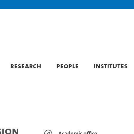
he
f
RESEARCH
PEOPLE
INSTITUTES
sion
Academic office