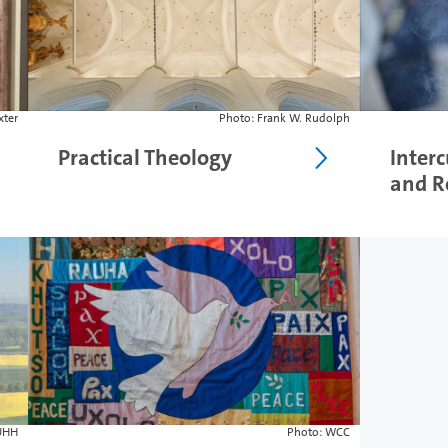
ter
Photo: Frank W. Rudolph
Practical Theology
Inter
and R
UHH
Photo: WCC