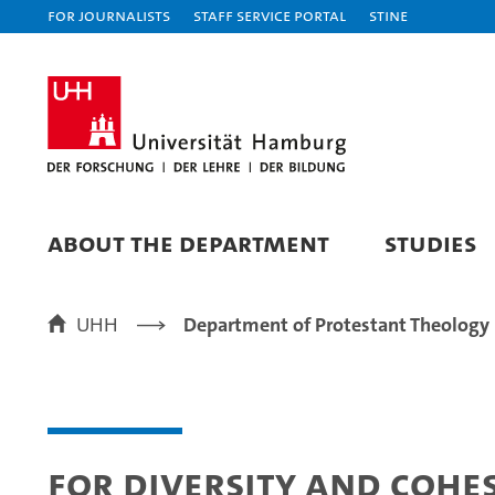
For journalists
Staff Service Portal
STiNE
Welcome to t
Department o
ABOUT THE DEPARTMENT
STUDIES
Protestant
UHH
Department of Protestant Theology
Theology
For Diversity and Cohe