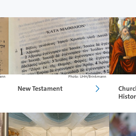
nd Research Centers
ann
Photo: UHH/Brinkmann
New Testament
Chur
Histo